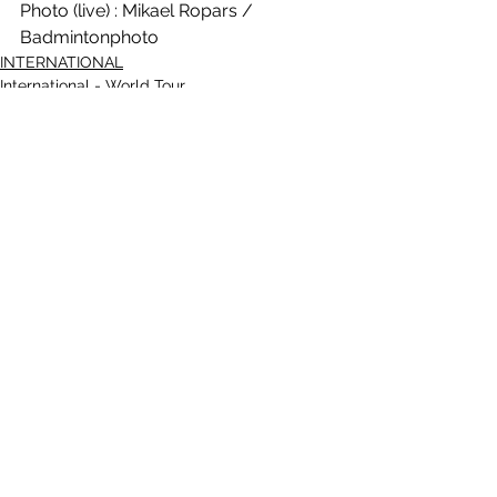
Photo (live) : Mikael Ropars / 
Badmintonphoto
INTERNATIONAL
International - World Tour
Voir tout
Posts récents