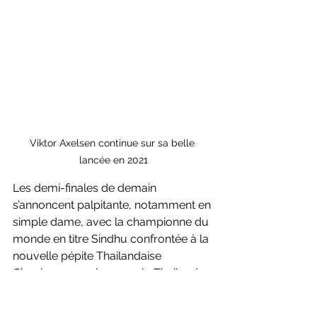
Viktor Axelsen continue sur sa belle 
lancée en 2021
Les demi-finales de demain 
s’annoncent palpitante, notamment en 
simple dame, avec la championne du 
monde en titre Sindhu confrontée à la 
nouvelle pépite Thailandaise 
Chochuwong, alors que la Thailande 
pourrait esperer une finale entre 
compatriotes, si Ratchanok Intanon 