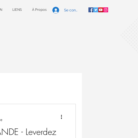
N
LIENS
À Propos
Se connecter
re
NDE - Leverdez