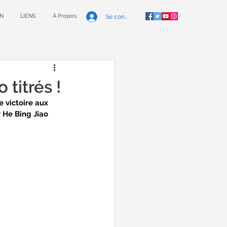
N
LIENS
À Propos
Se connecter
 titrés !
 victoire aux 
r He Bing Jiao 