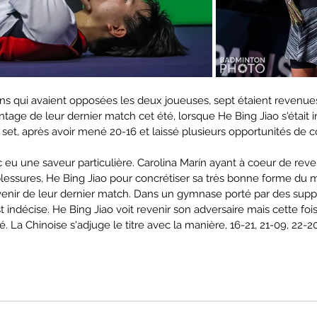
ons qui avaient opposées les deux joueuses, sept étaient revenues
age de leur dernier match cet été, lorsque He Bing Jiao s'était inc
set, après avoir mené 20-16 et laissé plusieurs opportunités de c
eu une saveur particulière. Carolina Marín ayant à coeur de reven
lessures, He Bing Jiao pour concrétiser sa très bonne forme du
enir de leur dernier match. Dans un gymnase porté par des suppo
st indécise. He Bing Jiao voit revenir son adversaire mais cette fois
. La Chinoise s'adjuge le titre avec la manière, 16-21, 21-09, 22-2