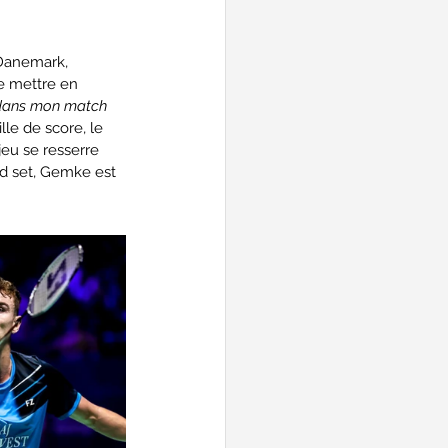
 Danemark, 
e mettre en 
 dans mon match 
lle de score, le 
jeu se resserre 
d set, Gemke est 