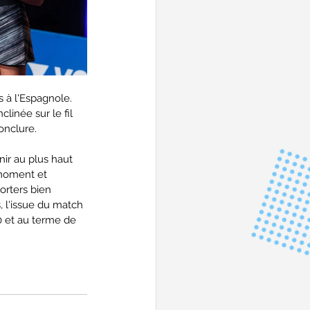
 à l'Espagnole. 
linée sur le fil 
onclure.
ir au plus haut 
 moment et 
rters bien 
, l'issue du match 
0 et au terme de 