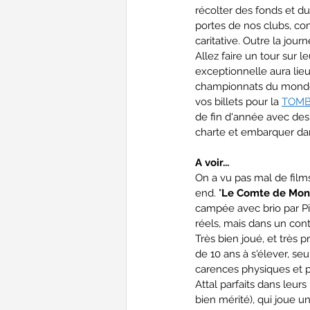
récolter des fonds et du
portes de nos clubs, co
caritative. Outre la jour
Allez faire un tour sur 
exceptionnelle aura lie
championnats du monde d
vos billets pour la 
TOM
de fin d'année avec des 
charte et embarquer da
A voir...
On a vu pas mal de films
end. "
Le Comte de Mont
campée avec brio par Pi
réels, mais dans un cont
Très bien joué, et très pr
de 10 ans à s'élever, se
carences physiques et p
Attal parfaits dans leurs 
bien mérité), qui joue u