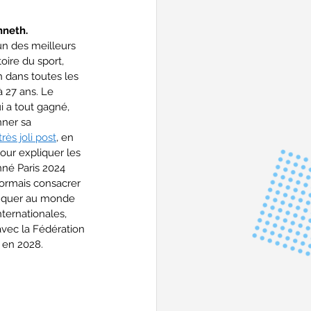
nneth.
un des meilleurs 
oire du sport, 
 dans toutes les 
à 27 ans. Le 
 a tout gagné, 
ner sa 
très joli post
, en 
pour expliquer les 
onné Paris 2024 
ormais consacrer 
anquer au monde 
nternationales, 
avec la Fédération 
 en 2028.