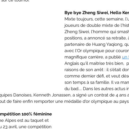
Bye bye Zheng Siwei, Hello Ke
Mixte toujours, cette semaine, l'
joueurs de double mixte de l'hist
Zheng Siwei, l'homme qui smash
positions, a annoncé sa retraite, 
partenaire de Huang Yaqiong, qui
avec l'Or olympique pour couron
magnifique carrière, a publié 
un 
Anglais qu'il maitrise très bien,  
raisons de son arrêt : il s'était d
comme dernier défi, et veut dés
son temps à sa famille. Il va m
du bad.... Dans les autres actus i
équipes Danoises, Kenneth Jonassen, a signé un contrat de 4 ans 
but de faire enfin remporter une médaille d'or olympique au pays
ompétition 100% féminine
 Alpes est au taquet et 
u 23 avril, une compétition 