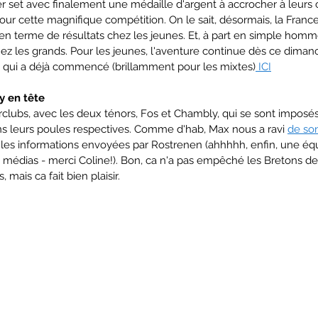
 set avec finalement une médaille d'argent à accrocher à leurs c
 cette magnifique compétition. On le sait, désormais, la France f
n terme de résultats chez les jeunes. Et, à part en simple homm
hez les grands. Pour les jeunes, l'aventure continue dès ce diman
e qui a déjà commencé (brillamment pour les mixtes)
 ICI
y en tête
rclubs, avec les deux ténors, Fos et Chambly, qui se sont imposés
ns leurs poules respectives. Comme d'hab, Max nous a ravi 
de son
les informations envoyées par Rostrenen (ahhhhh, enfin, une équ
dias - merci Coline!). Bon, ca n'a pas empêché les Bretons de 
 mais ca fait bien plaisir. 