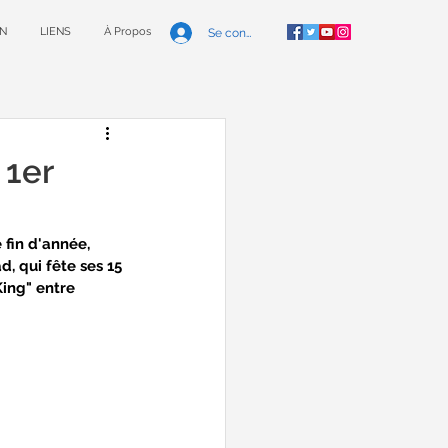
N
LIENS
À Propos
Se connecter
1er
 fin d'année, 
, qui fête ses 15 
King" entre 