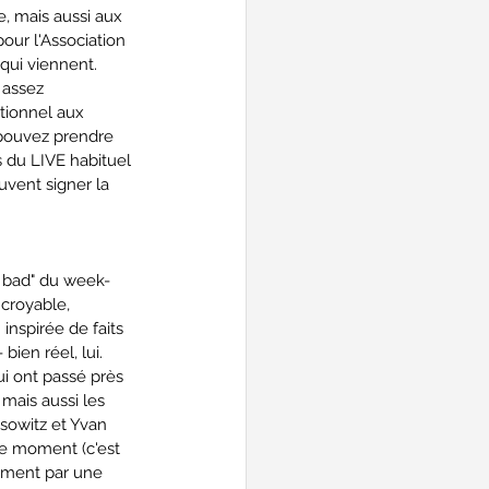
e, mais aussi aux 
ur l'Association 
 qui viennent. 
 assez 
tionnel aux 
 pouvez prendre 
s du LIVE habituel 
uvent signer la 
n bad" du week-
croyable, 
 inspirée de faits 
ien réel, lui. 
ui ont passé près 
mais aussi les 
sowitz et Yvan 
 ce moment (c'est 
lement par une 