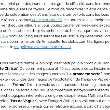
 matériel pour des jeunes en très grande difficulté, dans le mond
mme des jeunes de foyers. Ce mois de décembre va être dense po
née de célébration des 15 ans, plusieurs temps forts dans les jours
leur réseaux sociaux
 cette semaine ICI,
 car une mise aux enchères
u vendredi. par ailleurs, si vous voulez gagner un week-end excep
e Paris, et plein d'objets technos et de belles raquettes, vous
BOLA
 dont les vainqueurs seront tirés au sort le 29 décembre, lor
stars comme invités. On le rappelle, les clubs, comités, ligues pe
ns cette 
magnifique aventure humaine ICI
 ces derniers temps. Alors hop, c'est parti pour la chronique "no
e Christo
". Ou comment passer 2h50 accroché à cette histoire in
erre Niney, avec des images superbes. "
La promesse verte"
, non
exte - celui des dommages de l'exploitation de l'huile de Palme - b
enant. "
Frères"
, l'histoire vraie assez ubuesque de deux jeunes q
uls, dans une forêt, avec les liens forcément incroyablement forts, 
sychologiques inhérentes à ce genre d'expérience. Matthieu Kas
rôles. "
Pas de Vagues
", avec François Civil, qu'on voit partout en
n jeune professeur investi, qui se retrouve accusé, à tort, d'harcè