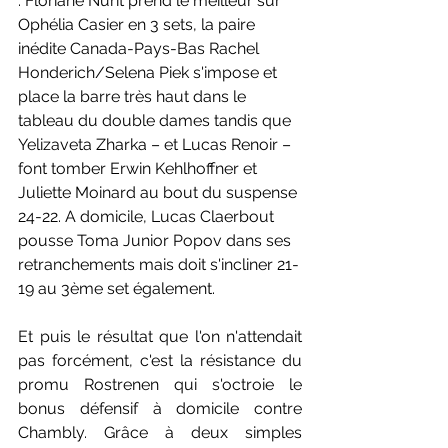
: Floriane Nurit prend le meilleur sur 
Ophélia Casier en 3 sets, la paire 
inédite Canada-Pays-Bas Rachel 
Honderich/Selena Piek s'impose et 
place la barre très haut dans le 
tableau du double dames tandis que 
Yelizaveta Zharka – et Lucas Renoir – 
font tomber Erwin Kehlhoffner et 
Juliette Moinard au bout du suspense 
24-22. A domicile, Lucas Claerbout 
pousse Toma Junior Popov dans ses 
retranchements mais doit s'incliner 21-
19 au 3ème set également.
Et puis le résultat que l'on n'attendait 
pas forcément, c'est la résistance du 
promu Rostrenen qui s'octroie le 
bonus défensif à domicile contre 
Chambly. Grâce à deux simples 