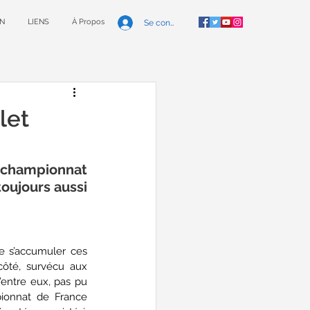
N
LIENS
À Propos
Se connecter
let
 championnat 
oujours aussi 
 s’accumuler ces 
ôté, survécu aux 
entre eux, pas pu 
ionnat de France 