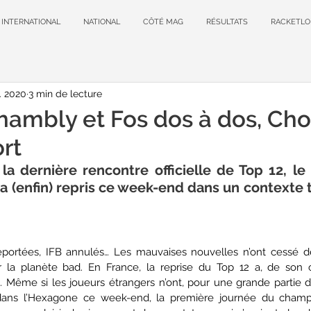
INTERNATIONAL
NATIONAL
CÔTÉ MAG
RÉSULTATS
RACKETLO
. 2020
3 min de lecture
hambly et Fos dos à dos, Cho
rt
la dernière rencontre officielle de Top 12, le
s a (enfin) repris ce week-end dans un contexte t
ortées, IFB annulés… Les mauvaises nouvelles n’ont cessé de
 la planète bad. En France, la reprise du Top 12 a, de son c
 Même si les joueurs étrangers n’ont, pour une grande partie d’
dans l’Hexagone ce week-end, la première journée du champ