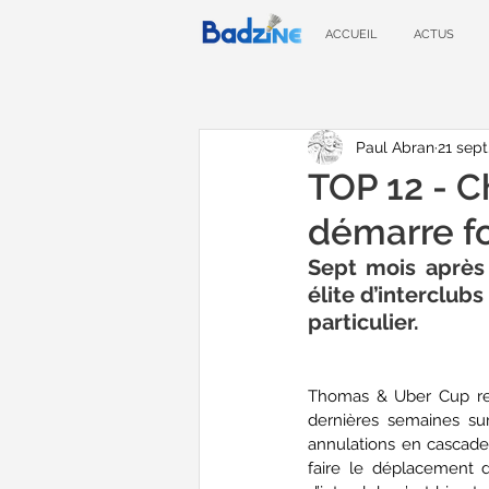
ACCUEIL
ACTUS
Paul Abran
21 sept
TOP 12 - C
démarre fo
Sept mois après 
élite d’interclub
particulier. 
Thomas & Uber Cup rep
dernières semaines sur
annulations en cascade.
faire le déplacement 