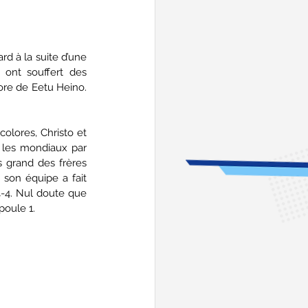
d à la suite d’une 
ont souffert des 
ore de Eetu Heino. 
lores, Christo et 
 les mondiaux par 
us grand des frères 
 son équipe a fait 
4-4. Nul doute que 
poule 1. 