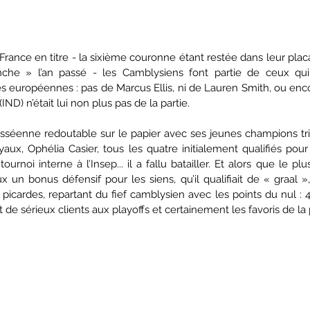
ance en titre - la sixième couronne étant restée dans leur placar
nche » l’an passé - les Camblysiens font partie de ceux qui 
res européennes : pas de Marcus Ellis, ni de Lauren Smith, ou enc
ND) n’était lui non plus pas de la partie. 
sséenne redoutable sur le papier avec ses jeunes champions trico
ux, Ophélia Casier, tous les quatre initialement qualifiés pour
ournoi interne à l’Insep... il a fallu batailler. Et alors que le pl
un bonus défensif pour les siens, qu’il qualifiait de « graal »,
picardes, repartant du fief camblysien avec les points du nul : 
de sérieux clients aux playoffs et certainement les favoris de la 