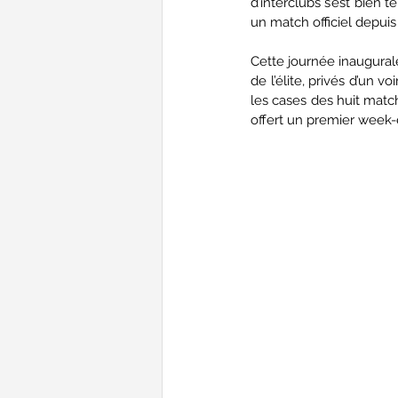
d’interclubs s’est bien t
un match officiel depuis
Cette journée inaugurale
de l’élite, privés d’un v
les cases des huit match
offert un premier week-e