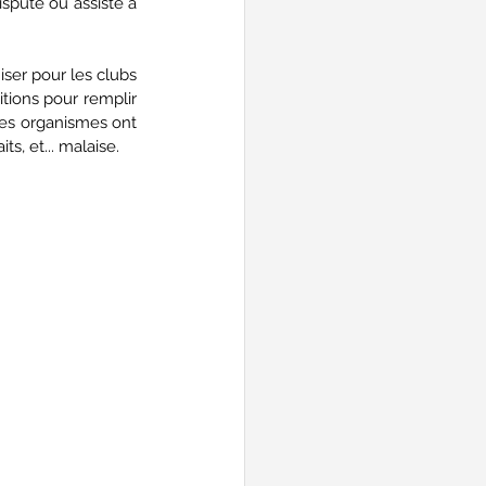
isputé ou assisté à 
ser pour les clubs 
itions pour remplir 
les organismes ont 
s, et... malaise. 