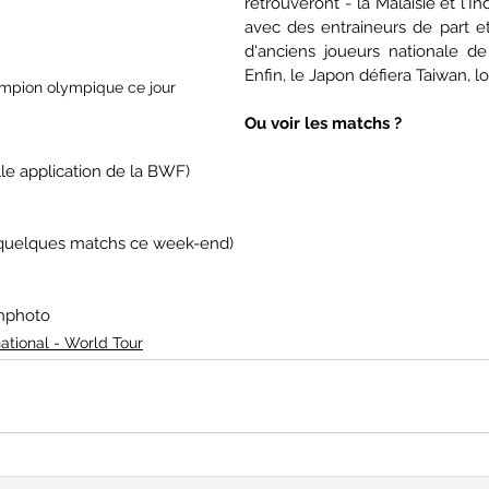
retrouveront - la Malaisie et l'In
avec des entraineurs de part et 
d'anciens joueurs nationale de 
Enfin, le Japon défiera Taiwan, l
ampion olympique ce jour
Ou voir les matchs ?
lle application de la BWF)   
(quelques matchs ce week-end)
onphoto
national - World Tour