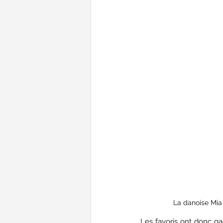
La danoise Mia 
Les favoris ont donc gag