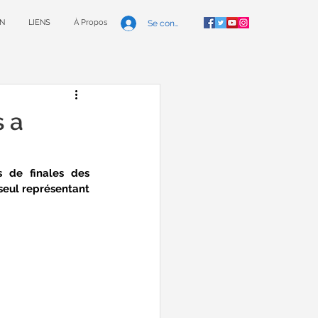
N
LIENS
À Propos
Se connecter
s a
 de finales des 
ul représentant 