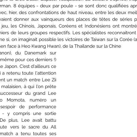
rman. 8 équipes - deux par poule - se sont donc qualifiées apr
vec, hier, des confrontations de haut niveau, entre les deux mei
aient donner aux vainqueurs des places de têtes de séries po
 jeu, les Chinois, Japonais, Coréens et Indonésiens ont montré 
miers de leurs groupes respectifs. Les spécialistes reconnaitront l
 si, on imaginait possible les victoires de Taiwan sur la Corée (
en face à Heo Kwang Hwan), de la Thaïlande sur la Chine  
ntanon), du Danemark sur 
 même pour ces derniers !) 
e Japon. C'est d'ailleurs ce 
 a retenu toute l'attention 
nt un match entre Lee Zii 
malaisien, à qui l'on prête 
 successeur du grand Lee 
o Momota, numéro un 
sespoir de performance 
 - y compris une sortie 
De plus, Lee avait battu 
te vers le sacre du All 
match a tenu toutes ses 