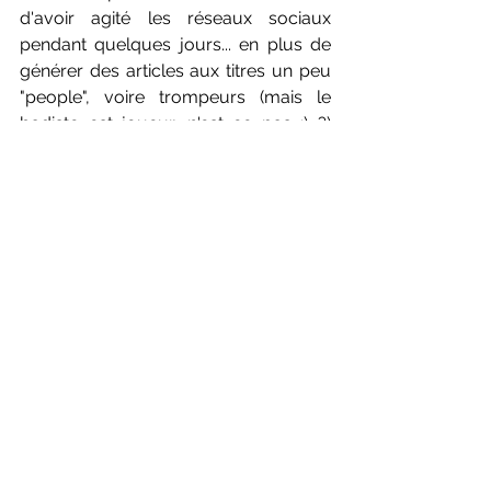
d'avoir agité les réseaux sociaux 
pendant quelques jours... en plus de 
générer des articles aux titres un peu 
"people", voire trompeurs (mais le 
badiste est joueur, n'est ce pas ;) ?)  
L'histoire ne dit pas, non plus, si la 
jeune joueuse d'Oullins a idée de 
reprendre la compétition de haut-
niveau, pour de vrai...
La page de la compétition ici
NATIONAL
National - Divers