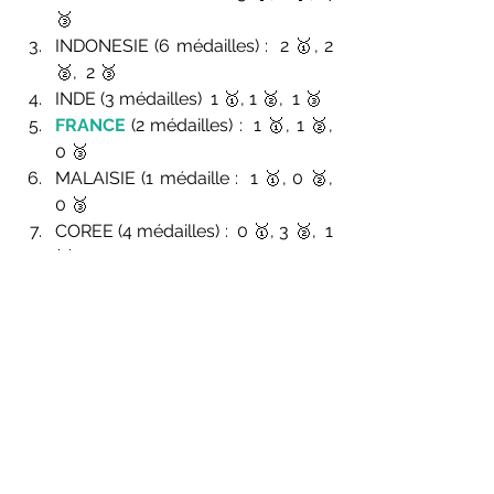
🥉
INDONESIE (6 médailles) :  2 🥇, 2 
🥈,  2 🥉
INDE (3 médailles)  1 🥇, 1 🥈,  1 🥉
FRANCE 
(2 médailles) :  1 🥇, 1 🥈,  
0 🥉
MALAISIE (1 médaille :  1 🥇, 0 🥈,  
0 🥉
COREE (4 médailles) :  0 🥇, 3 🥈,  1 
🥉
THAILANDE, HONG KONG et 
GRANDE BRETAGNE (2 médailles) 
:  0 🥇, 1 🥈,  1 🥉
Photo : Alan Spink / 
Parbadmintonphoto.com
Tokyo 2021
Parabadminton
INTERNATIONAL
International - Tokyo 2021