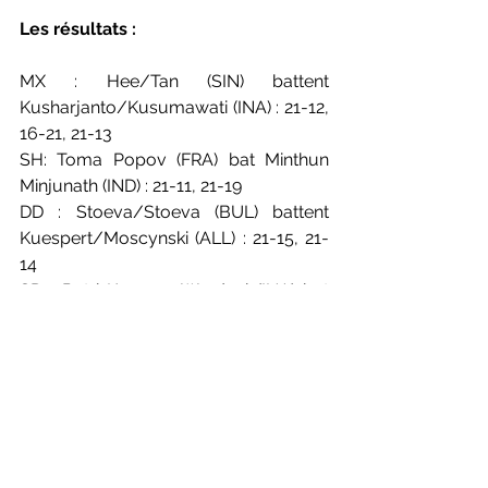
Les résultats :
MX : Hee/Tan (SIN) battent 
Kusharjanto/Kusumawati (INA) : 21-12, 
16-21, 21-13
SH: Toma Popov (FRA) bat Minthun 
Minjunath (IND) : 21-11, 21-19
DD : Stoeva/Stoeva (BUL) battent 
Kuespert/Moscynski (ALL) : 21-15, 21-
14
SD : Putri Kusuma Wardani (INA) bat 
Iris Wang (USA) : 7-21, 21-19, 21-18
DH : Jille/Van Der Leck (NED) battent 
Arif/Khaidal (WO)
Photos (live) : Yohan Nonotte / 
Badmintonphoto