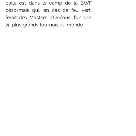
balle est dans le camp de la BWF 
désormais qui, en cas de feu vert, 
ferait des Masters d’Orléans, l’un des 
25 plus grands tournois du monde…
L’annonce a été faite devant les bénévoles 
: Orléans est candidat pour passer Super 
300
Photos : Badmintonphoto (live)
Badminton
BWF
BWF WORLD TOUR