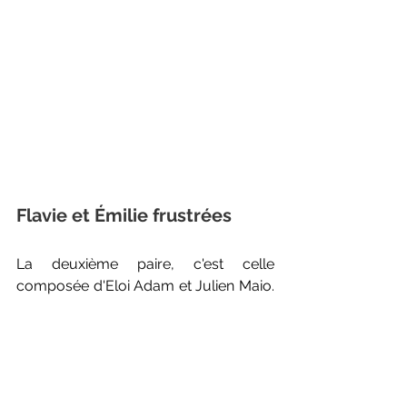
Flavie et Émilie frustrées
La deuxième paire, c'est celle 
composée d'Eloi Adam et Julien Maio. 
Les deux hommes aussi ont pris leur 
temps avant de décrocher à leur tour 
un ticket pour les quarts de finale 
devant les Danois. Là encore, si les 
deux paires s'imposent vendredi, un 