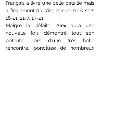
Français a livré une belle bataille mais 
a finalement dû s'incliner en trois sets 
18-21, 21-7, 17-21.
Malgré la défaite, Alex aura une 
nouvelle fois démontré tout son 
potentiel lors d'une très belle 
rencontre, ponctuée de nombreux 
échanges impressionnants. Le 
Thaïlandais, déjà vainqueur du 
Français lors de la Thomas Cup, 
confirme quant à lui son excellente 
forme du moment.
Cette défaite marque la fin du 
parcours des Français en simple 
hommes dans cette tournée asiatique. 
Les espoirs tricolores reposent 
désormais sur Thom Gicquel et 
Delphine Delrue, derniers 
représentants français encore en lice à 