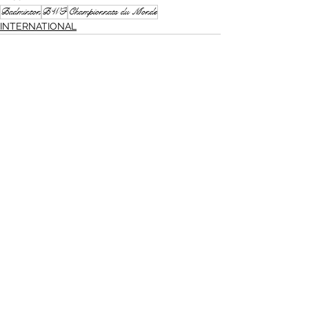
Badminton
BWF
Championnats du Monde
INTERNATIONAL
Voir tout
Posts récents