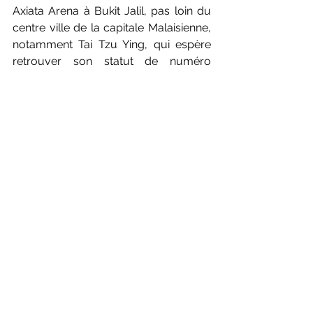
Axiata Arena à Bukit Jalil, pas loin du 
centre ville de la capitale Malaisienne, 
notamment Tai Tzu Ying, qui espère 
retrouver son statut de numéro 
mondiale que la Japonaise Yamaguchi 
lui a ravi en cours d'année dernière. 
Les résultats ICI
Photos : Badmintonphoto
INTERNATIONAL
International - World Tour
Voir tout
Posts récents