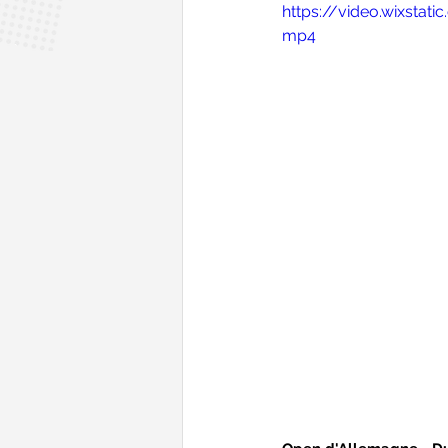
https://video.wixst
mp4