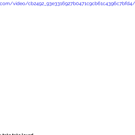
atic.com/video/cb2492_93e3316927b0471c9cb61c4396c7bfd4