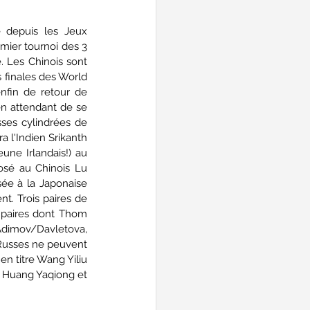
 depuis les Jeux 
ier tournoi des 3 
. Les Chinois sont 
s finales des World 
nfin de retour de 
n attendant de se 
ses cylindrées de 
 l'Indien Srikanth 
ne Irlandais!) au 
osé au Chinois Lu 
ée à la Japonaise 
t. Trois paires de 
paires dont Thom 
Adimov/Davletova, 
 Russes ne peuvent 
n titre Wang Yiliu 
 Huang Yaqiong et 