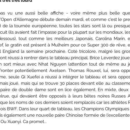
très très lourd
as vu une aussi belle affiche - voire même plus belle que
'Open d'Allemagne débute demain mardi, et comme c'est le prem
s) de la tournée européenne, toutes les stars sont là ou presque
rcuit (ils avaient fait l'impasse pour la plupart sur les mondiaux, le
dessous), tout comme les meilleurs Japonais, Carolina Marin, e
f, le gratin est présent à Mulheim pour ce Super 300 de rêve, e
 England la semaine prochaine. Coté tricolore, malgré les gros
nt réussi à rentrer dans le tableau principal. Brice Leverdez jouera
n sort mieux avec Nhat Nguyen (attention tout de même au jeu
ffronter potentiellement Axelsen. Thomas Rouxel, lui, sera opp
, seule Qi Xuefei a réussi à intégrer le tableau et sera oppos
amais joué, mais qui se trouve 30 places devant elle au classemen
aire de double dame sont en lice également. En mixte, deux 
lrue, qui devaient être opposés à leurs bêtes noires Russes 
e que les noms de ces derniers soient remplacés car les athlètes
nois BWF. Dans leur quart de tableau, les Champions Olympiques e
s également une nouvelle paire Chinoise formée de l'excellente
 Ou Xuanyi. Ca promet...