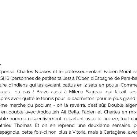
r
pense, Charles Noakes et le professeur-volant Fabien Morat s
SH6 (personnes de petites tailles) à l'Open d'Espagne de Para-ba
aire d'Indiens qui les avaient battus en 2 sets en poule. Comme 
ras... ou pas ! Bravo aussi à Milena Surreau, qui faisait se
après avoir quitté le tennis pour le badminton, pour le plus grand p
xième marche du podium - on la reverra, c'est sûr. Double argent
 en double avec Abdoullah Ait Bella. Fabien et Charles en mix
ble homme respectivement, repartent avec le bronze, tout com
Mathieu Thomas. Et on en reprend une deuxième semaine, po
agnole, cette fois-ci non plus à Vitoria, mais à Cartagène, avec