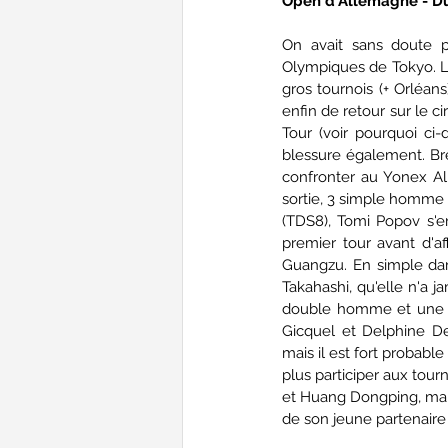
Open d'Allemagne - Du 
On avait sans doute p
Olympiques de Tokyo. L
gros tournois (+ Orléan
enfin de retour sur le ci
Tour (voir pourquoi ci-
blessure également. Bre
confronter au Yonex All
sortie, 3 simple homme o
(TDS8), Tomi Popov s'e
premier tour avant d'a
Guangzu. En simple dame
Takahashi, qu'elle n'a j
double homme et une p
Gicquel et Delphine De
mais il est fort probabl
plus participer aux tour
et Huang Dongping, mai
de son jeune partenaire