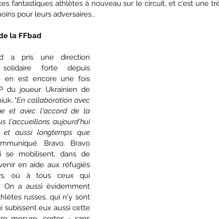
es fantastiques athlètes à nouveau sur le circuit, et c'est une t
oins pour leurs adversaires...
 de la FFbad
d a pris une direction 
 solidaire forte depuis 
 en est encore une fois 
EP du joueur Ukrainien de 
uk, "
En collaboration avec 
ne et avec l'accord de la 
s l'accueillons aujourd'hui 
, et aussi longtemps que 
ommuniqué. Bravo. Bravo 
 se mobilisent, dans de 
enir en aide aux réfugiés 
urs, où à tous ceux qui 
e. On a aussi évidemment 
lètes russes, qui n'y sont 
i subissent eux aussi cette 
re mesure, certes - sans 