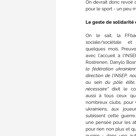
On devrait donc revoir c
pour le sport - un peu m
Le geste de solidarité
On le sait, la FFba
sociale/sociétale et
quelques mois. Preuve
avec l'accueil à l'INS
Rostrenen, Danylo Bosni
la fédération ukrainien
direction de l'INSEP, nou
au sein du pôle élite
nécessaire" 
dixit le c
aussi à tous ceux qui
nombreux clubs, pour v
ukrainiens, aux joue
subissent cette guerr
une pensée pour les ath
pour rien non plus et qu
guerre - dans une aut