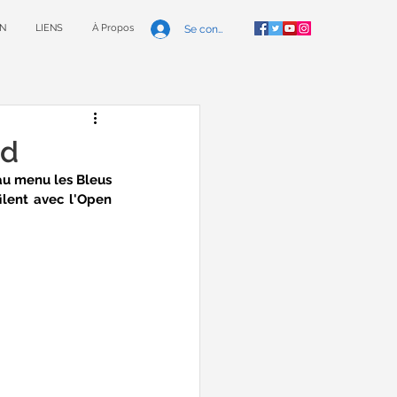
N
LIENS
À Propos
Se connecter
ad
au menu les Bleus 
ilent avec l'Open 