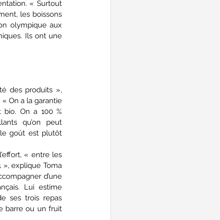
ntation. « Surtout 
ment, les boissons 
on olympique aux 
iques. Ils ont une 
é des produits », 
e. « On a la garantie 
 bio. On a 100 % 
lants qu’on peut 
 goût est plutôt 
ffort, « entre les 
1 », explique Toma 
accompagner d’une 
çais. Lui estime 
e ses trois repas 
 barre ou un fruit 