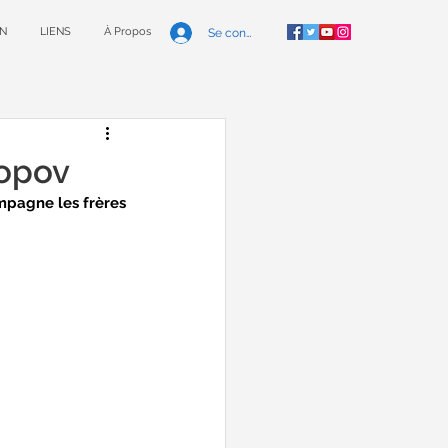
N
LIENS
À Propos
Se connecter
Popov
pagne les frères 