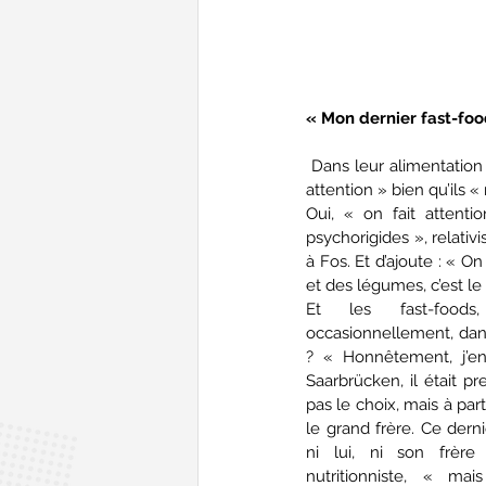
« Mon dernier fast-food
 Dans leur alimentation quotidienne, les deux frères assurent « ne pas manger de cochonneries », « faire 
attention » bien qu’ils «
Oui, « on fait attent
psychorigides », relativi
à Fos. Et d’ajoute : « On
et des légumes, c’est le
Et les fast-foods,
occasionnellement, dans
? « Honnêtement, j’en
Saarbrücken, il était pr
pas le choix, mais à part 
le grand frère. Ce derni
ni lui, ni son frère
nutritionniste, « m