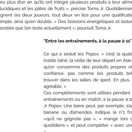
u plus d’un an qu’ils ont intégré plusieurs produits à leur alime
lucidiques et les pâtes de fruits », précise Toma Jr. Quotidienne
ent les deux joueurs, tout deux en lice pour une qualificati
mple, ainsi qu’en double. « Des boissons énergétiques et isoton
ostée que l’on teste actuellement », poursuit Toma Jr.
"Entre les entraînements, à la pause à 11"
Ce qui a séduit les Popov, « c’est la qualit
insiste l’aîné, la veille de leur départ en Asi
qu’on consomme des produits propres et
confiance, pas comme les produits bril
trouver dans les salles de sport. En plus, le
agréable. »
Ces complètements sont utilisés pendant l’e
entraînements ou en match, à la pause à 1
Jr Popov. Une barre peut, par exemple, s’
banane ou d’amendes, indique le n°1 fran
«qu’il ne grignote pas », « mange lors d
quotidiens » et peut compléter « avec une
».