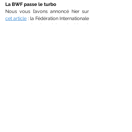
La BWF passe le turbo
Nous vous l’avons annoncé hier sur 
cet article
 : la Fédération Internationale 
va mettre les bouchées doubles à 
partir de 2027 pour au moins 4 ans. Un 
« prize money » bien plus intéressant, 
des tournois sur 11 jours comme les 
Grands Chelems de Tennis. Et la 
France, cocorico, qui garde ses deux 
tournois phares au même niveau (IFB 
Super 750 et Orléans Super 300). Une 
belle nouvelle pour le bad dans son 
ensemble.
Tous Ensemble pour Solibad.
I
maginez un tournoi pour tout le 
monde. Vraiment tout le monde. Des 
Elites, N1 à N3 aux P12, sur un même 
week-end, dans un même gymnase. 