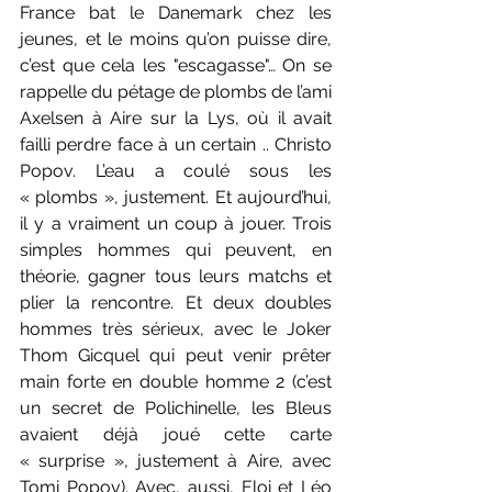
France bat le Danemark chez les 
jeunes, et le moins qu’on puisse dire, 
c’est que cela les "escagasse"… On se 
rappelle du pétage de plombs de l’ami 
Axelsen à Aire sur la Lys, où il avait 
failli perdre face à un certain .. Christo 
Popov. L’eau a coulé sous les 
« plombs », justement. Et aujourd’hui, 
il y a vraiment un coup à jouer. Trois 
simples hommes qui peuvent, en 
théorie, gagner tous leurs matchs et 
plier la rencontre. Et deux doubles 
hommes très sérieux, avec le Joker 
Thom Gicquel qui peut venir prêter 
main forte en double homme 2 (c’est 
un secret de Polichinelle, les Bleus 
avaient déjà joué cette carte 
« surprise », justement à Aire, avec 
Tomi Popov). Avec, aussi, Eloi et Léo 