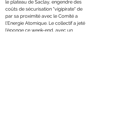
le plateau de Saclay, engendre des 
coûts de sécurisation "vigipirate" de 
par sa proximité avec le Comité a 
l'Energie Atomique. Le collectif a jeté 
l'éponge ce week-end, avec un 
budget trop fragile. On attend donc 
de savoir si un autre club aura la 
bonté ou l'envie ou les moyens 
d'organiser cet événement fort 
sympathique.
Et au fait ?
Vous avez prévu quoi pour les 
Solibad Days ?
https://www.youtube.com/watch?
v=T0KwoBeKWdU