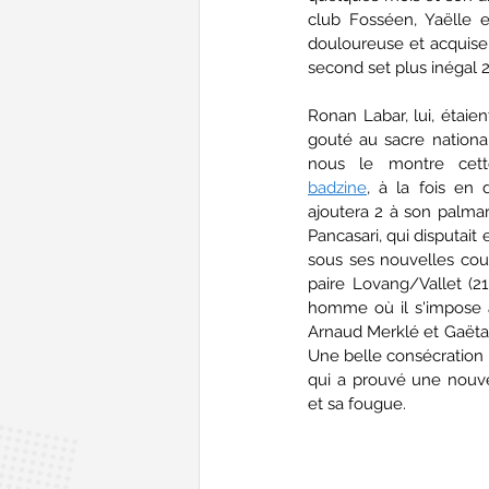
club Fosséen, Yaëlle e
douloureuse et acquise 
second set plus inégal 2
Ronan Labar, lui, étaien
gouté au sacre nationa
nous le montre cett
badzine
, à la fois en 
ajoutera 2 à son palmar
Pancasari, qui disputait 
sous ses nouvelles coul
paire Lovang/Vallet (21-
homme où il s'impose 
Arnaud Merklé et Gaëtan 
Une belle consécration p
qui a prouvé une nouvel
et sa fougue.