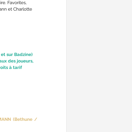
re. Favorites, 
nn et Charlotte 
et sur Badzine) 
aux des joueurs, 
its à tarif 
MANN (Bethune / 