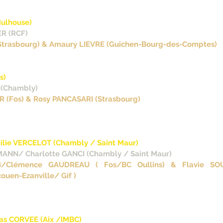
Mulhouse)
ER (RCF)
(Strasbourg) & Amaury LIEVRE (Guichen-Bourg-des-Comptes)
s)
 (Chambly)
ER (Fos) & Rosy PANCASARI (Strasbourg)
milie VERCELOT (Chambly / Saint Maur)
MANN/ Charlotte GANCI (Chambly / Saint Maur)
B/Clémence GAUDREAU ( Fos/BC Oullins) & Flavie SOU
en-Ezanville/ Gif )
as CORVEE (Aix /IMBC)