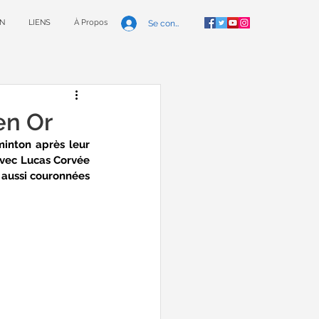
N
LIENS
À Propos
Se connecter
en Or
nton après leur 
avec Lucas Corvée 
 aussi couronnées 