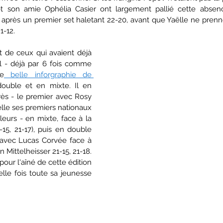
t son amie Ophélia Casier ont largement pallié cette absence
après un premier set haletant 22-20, avant que Yaëlle ne prenne
1-12.
t de ceux qui avaient déjà 
l - déjà par 6 fois comme 
e
 belle inforgraphie de 
double et en mixte. Il en 
ès - le premier avec Rosy 
elle ses premiers nationaux 
eurs - en mixte, face à la 
15, 21-17), puis en double 
avec Lucas Corvée face à 
Mittelheisser 21-15, 21-18. 
our l'aîné de cette édition 
le fois toute sa jeunesse 