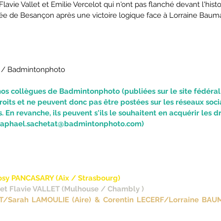
Flavie Vallet et Emilie Vercelot qui n'ont pas flanché devant l'histoi
ée de Besançon après une victoire logique face à Lorraine Bauma
e / Badmintonphoto
nos collègues de Badmintonphoto (publiées sur le site fédéral 
roits et ne peuvent donc pas être postées sur les réseaux soci
. En revanche, ils peuvent s'ils le souhaitent en acquérir les dro
 : raphael.sachetat@badmintonphoto.com)
osy PANCASARY (Aix / Strasbourg)
 et Flavie VALLET (Mulhouse / Chambly )
T/Sarah LAMOULIE (Aire) & Corentin LECERF/Lorraine BAU