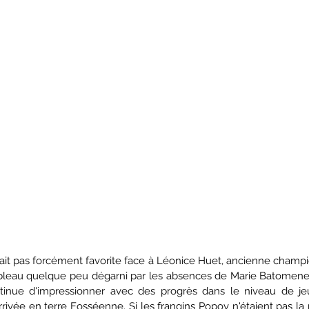
était pas forcément favorite face à Léonice Huet, ancienne champ
ableau quelque peu dégarni par les absences de Marie Batomene e
tinue d'impressionner avec des progrès dans le niveau de jeu
ivée en terre Fosséenne. Si les frangins Popov n'étaient pas la pou