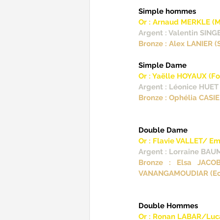
Simple hommes
Or : Arnaud MERKLE (
Argent : Valentin SING
Bronze : Alex LANIER 
Simple Dame
Or : Yaëlle HOYAUX (Fo
Argent : Léonice HUET
Bronze : Ophélia CASI
Double Dame
Or : Flavie VALLET/ E
Argent : Lorraine BAU
Bronze : Elsa JACO
VANANGAMOUDIAR (Ecou
Double Hommes
Or : Ronan LABAR/Luc