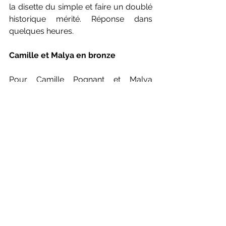
la disette du simple et faire un doublé 
historique mérité. Réponse dans 
quelques heures.
Camille et Malya en bronze
Pour Camille Pognant et Malya 
Hoareau, il n'y aura pas de finale, 
malgré de beaux échanges - et le gain 
du deuxième set - face aux Russes 
Lezzhova/Metzenseva. Les tricolores 
s'inclinent 18-21, 21-12, 11-21 en 45 
minutes et repartent de Slovénie avec 
une magnifique médaille de bronze, et 
en tête une superbe performance hier 
face aux Ukrainiennes TDS4. Les 
Françaises auront d'ailleurs été les 
seules à prendre un set aux Russes 
depuis le début de l'épreuve.