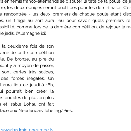
urs ennemis franco-allemands se disputer la tête de la poule, ce j
tre, les deux équipes seront qualifiées pour les demi-finales. C'es
pe rencontrée - les deux premiers de chaque poule étant disp
es, un tirage au sort aura lieu pour savoir quels premiers re
sibilité, comme lors de la dernière compétition, de rejouer la 
 jadis, l'Allemagne ici)
r la deuxième fois de son 
evenir de cette compétition 
e. De bronze, au pire du 
.. il y a moyen de passer, 
sont certes très solides, 
des forces inégales. Un 
 aura lieu ce jeudi à 16h, 
i pourrait bien créer la 
es doubles de plus en plus 
 et Isable Lohau ont fait 
face aux Néerlandais Tabeling/Piek.
 
www.badmintoneurope.tv