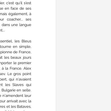
, c'est qu'il s'est 
se en face de ses 
mais également, à 
r coacher... ses 
, dans une langue 
... 
sentiel, les Bleus 
i tourne en simple, 
pionne de France, 
it les beaux jours 
porter le premier 
 à la France. Alex 
ev. Le gros point 
rt, qui n'avaient 
t les Slaves qui 
Bulgarie en selle. 
e n'amendent leur 
r arrivait avec la 
s et les Bataves, 