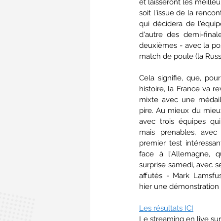
et laisseront les meille
soit l'issue de la rencon
qui décidera de l'équi
d'autre des demi-final
deuxièmes - avec la pos
match de poule (la Russie
Cela signifie, que, pou
histoire, la France va r
mixte avec une médaill
pire. Au mieux du mieux.
avec trois équipes qui 
mais prenables, avec 
premier test intéressant
face à l'Allemagne, qu
surprise samedi, avec s
affutés - Mark Lamsfus
hier une démonstration 
Les résultats ICI
Le streaming en live sur