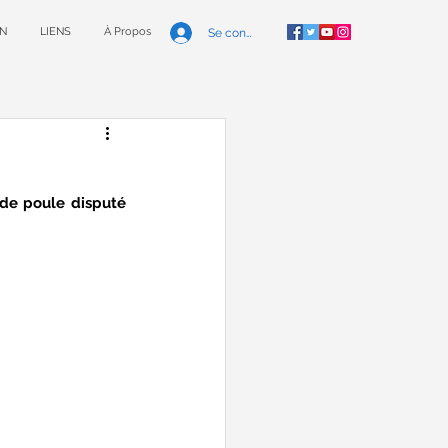
N
LIENS
À Propos
Se connecter
de poule disputé 