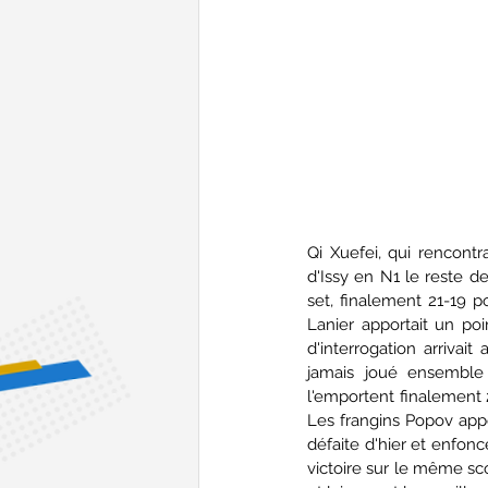
Qi Xuefei, qui rencontr
d'Issy en N1 le reste d
set, finalement 21-19 p
Lanier apportait un po
d'interrogation arrivai
jamais joué ensemble 
l'emportent finalement 2
Les frangins Popov appo
défaite d'hier et enfonc
victoire sur le même sc