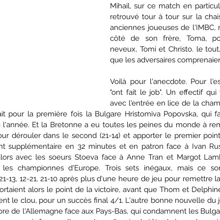
Mihail, sur ce match en particulier
retrouvé tour à tour sur la chai
anciennes joueuses de l'IMBC, 
côté de son frère, Toma, pou
neveux, Tomi et Christo. le tout
que les adversaires comprenaient
Voilà pour l'anecdote. Pour l'es
"ont fait le job". Un effectif qu
avec l'entrée en lice de la cham
ait pour la première fois la Bulgare Hristomiva Popovska, qui fa
e l'année. Et la Bretonne a eu toutes les peines du monde à rem
our dérouler dans le second (21-14) et apporter le premier point
int supplémentaire en 32 minutes et en patron face à Ivan Rus
t alors avec les soeurs Stoeva face à Anne Tran et Margot Lambe
les championnes d'Europe. Trois sets inégaux, mais ce son
1-13, 12-21, 21-10 après plus d'une heure de jeu pour remettre la 
rtaient alors le point de la victoire, avant que Thom et Delphin
ent le clou, pour un succès final 4/1. L'autre bonne nouvelle du jou
ore de l'Allemagne face aux Pays-Bas, qui condamnent les Bulgare