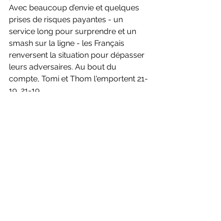
Avec beaucoup d’envie et quelques 
prises de risques payantes - un 
service long pour surprendre et un 
smash sur la ligne - les Français 
renversent la situation pour dépasser 
leurs adversaires. Au bout du 
compte, Tomi et Thom l'emportent 21-
19, 21-19.
Le double dames en or de 
Delphine et Margot en demi 
teinte
A peine le temps de se remettre des 
émotions du double hommes que le 
dernier match de la compétition 
prenait place et pour changer, nous 