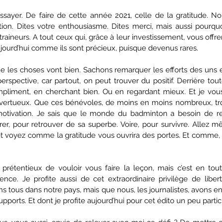
sayer. De faire de cette année 2021, celle de la gratitude. N
tion. Dites votre enthousiasme. Dites merci, mais aussi pourquoi
aineurs. A tout ceux qui, grâce à leur investissement, vous offren
aujourd’hui comme ils sont précieux, puisque devenus rares.
e les choses vont bien. Sachons remarquer les efforts des uns et
rspective, car partout, on peut trouver du positif. Derrière toute 
mpliment, en cherchant bien. Ou en regardant mieux. Et je vou
vertueux. Que ces bénévoles, de moins en moins nombreux, tro
otivation. Je sais que le monde du badminton a besoin de ret
r, pour retrouver de sa superbe. Voire, pour survivre. Allez m
t voyez comme la gratitude vous ouvrira des portes. Et comme
prétentieux de vouloir vous faire la leçon, mais c’est en tout
nce. Je profite aussi de cet extraordinaire privilège de liberté
s tous dans notre pays, mais que nous, les journalistes, avons en
upports. Et dont je profite aujourd’hui pour cet édito un peu particu