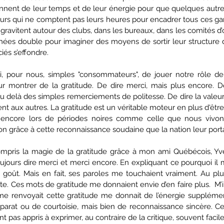
nnent de leur temps et de leur énergie pour que quelques autres 
eurs qui ne comptent pas leurs heures pour encadrer tous ces gam
ravitent autour des clubs, dans les bureaux, dans les comités d’or
ées double pour imaginer des moyens de sortir leur structure d
és s’effondre. 
ui, pour nous, simples "consommateurs", de jouer notre rôle d
 montrer de la gratitude. De dire merci, mais plus encore. De
au delà des simples remerciements de politesse. De dire la valeu
nt aux autres. La gratitude est un véritable moteur en plus d'être 
s encore lors de périodes noires comme celle que nous vivons
on grâce à cette reconnaissance soudaine que la nation leur portai
mpris la magie de la gratitude grâce à mon ami Québécois, Yves
ujours dire merci et merci encore. En expliquant ce pourquoi il m
on goût. Mais en fait, ses paroles me touchaient vraiment. Au pl
e. Ces mots de gratitude me donnaient envie d’en faire plus.  M’
me renvoyait cette gratitude me donnait de l’énergie supplément
apparat ou de courtoisie, mais bien de reconnaissance sincère. C
 pas appris à exprimer, au contraire de la critique, souvent facile