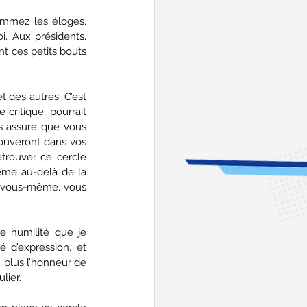
ommez les éloges. 
. Aux présidents. 
t ces petits bouts 
 des autres. C’est 
critique, pourrait 
s assure que vous 
uveront dans vos 
rouver ce cercle 
ême au-delà de la 
, vous-même, vous 
e humilité que je 
 d’expression, et 
 plus l’honneur de 
lier.