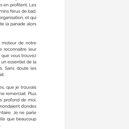
en profitent. Les 
ins férus de bad. 
ganisation, et qui 
e la panade alors 
e moteur de notre 
 reconnaitre leur 
r que vous trouvez 
un essentiel de la 
. Sans doute les 
t. 
, que je trouvais 
e remerciait. Plus 
us profond de moi, 
inondaient d’ondes 
aire. Je ne parle 
elle que beaucoup 
. 