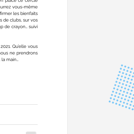
n place ce cercle 
pourrez vous-même 
rmer les bienfaits 
 de clubs, sur vos 
p de crayon… suivi 
2021. Qu’elle vous 
nous ne prendrons 
à la main…