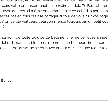
us, vous aussi, envie de relever avec moi ce défi ? De mettre e
e dans votre entourage badistique (voire au délà ?). Peut-être 
s avec d’autres, ici même en commentaire de cet édito pour confi
’hésitez pas en tous cas à le partager autour de vous. Sur vos pages
it ? Un cercle vertueux, cela commence toujours par un petit cou
 ;)
te, au nom de toute l’équipe de Badzine, une merveilleuse année 
é, d’abord, mais aussi tous ces moments de bonheur simple que 
celui, délicieux, de se retrouver autour d’un filet, une raquette 
 Éditos