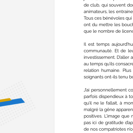
de club, qui souvent do
animateurs, les entrain
Tous ces bénévoles qui g
ont du mettre les bouch
que le nombre de licenci
Il est temps aujourd’h
communauté. Et de leur
investissement. D’aller 
au temps qu’ils consacre
relation humaine. Plu
soignants ont-ils tenu b
J’ai personnellement co
parfois dispendieux à to
qu’il ne le fallait, à m
malgré la gêne apparent
positives. L’image que 
pas ici de gratitude d’
de nos compatriotes n’ont