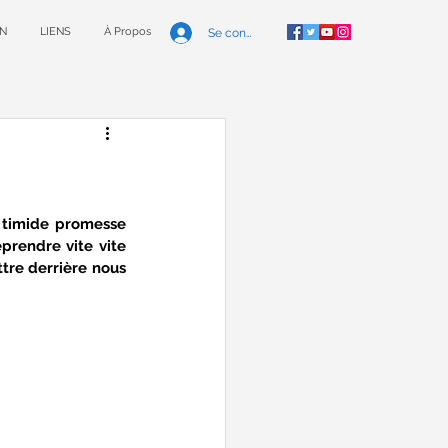
N
LIENS
À Propos
Se connecter
a timide promesse 
prendre vite vite 
tre derrière nous 