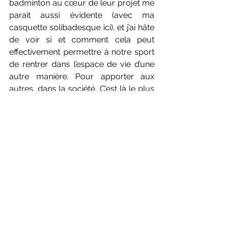
badminton au cœur de leur projet me 
parait aussi évidente (avec ma 
casquette solibadesque ici), et j’ai hâte 
de voir si et comment cela peut 
effectivement permettre à notre sport 
de rentrer dans l’espace de vie d’une 
autre manière. Pour apporter aux 
autres, dans la société. C’est là le plus 
grand challenge avec, bien sûr, la 
gestion de la pandémie et la chute des 
prises de licences.
Mon indécrottable optimisme me 
laisse penser que nous allons vers 
des jours meilleurs - à condition, 
encore une fois, que celles et ceux qui 
sont aujourd’hui battus (un bien grand 
mot), continuent d’œuvrer dans le 
sens de la cohésion, du partage, et de 