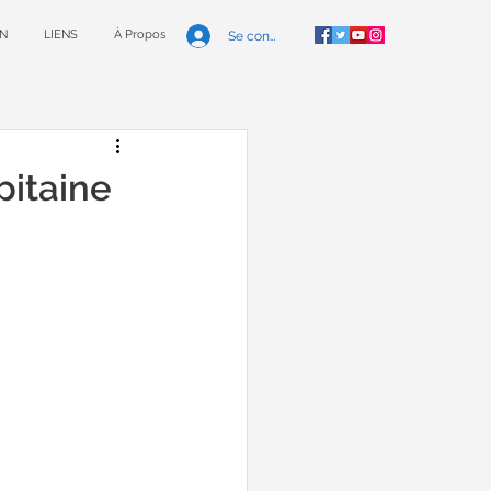
N
LIENS
À Propos
Se connecter
pitaine