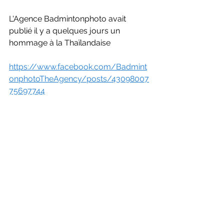
L'Agence Badmintonphoto avait 
publié il y a quelques jours un 
hommage à la Thaïlandaise
https://www.facebook.com/Badmint
onphotoTheAgency/posts/43098007
75697744
INTERNATIONAL
International - Divers
Voir tout
Posts récents