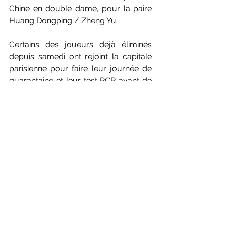
Chine en double dame, pour la paire 
Huang Dongping / Zheng Yu.
Certains des joueurs déjà éliminés 
depuis samedi ont rejoint la capitale 
parisienne pour faire leur journée de 
quarantaine et leur test PCR avant de 
pouvoir fouler les courts de Coubertin 
dès mardi.
Les résultats ici
Photos : Yves Lacroix /Mikael Ropars 
pour Badmintonphoto
INTERNATIONAL
International - World Tour