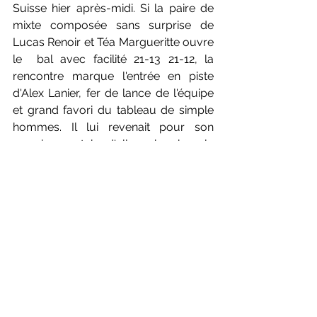
Suisse hier après-midi. Si la paire de 
mixte composée sans surprise de 
Lucas Renoir et Téa Margueritte ouvre 
le  bal avec facilité 21-13 21-12, la 
rencontre marque l'entrée en piste 
d'Alex Lanier, fer de lance de l'équipe 
et grand favori du tableau de simple 
hommes. Il lui revenait pour son 
premier match d'aller chercher le 
Champion d'Europe U15 de 2020, 
Romeo Makboul. Un choix payant, et 
une deuxième victoire remportée sur 
un score du même acabit. Tandis que 
le simple dames se trouve à nouveau 
en délicatesse avec la défaite en 3 
sets d'Emilie Drouin, le soin est laissé à 
Mael Cattoen et Lucas Renoir 
d'apporter le point synonyme de 
victoire. Après un set de rodage, ils 