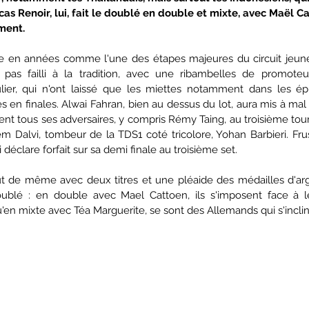
Lucas Renoir, lui, fait le doublé en double et mixte, avec Maël C
ment.
e en années comme l'une des étapes majeures du circuit jeunes 
 pas failli à la tradition, avec une ribambelles de promoteur
ulier, qui n'ont laissé que les miettes notamment dans les é
es en finales. Alwai Fahran, bien au dessus du lot, aura mis à mal 
ment tous ses adversaires, y compris Rémy Taing, au troisième tour (
Dalvi, tombeur de la TDS1 coté tricolore, Yohan Barbieri. Frust
 déclare forfait sur sa demi finale au troisième set.
ut de même avec deux titres et une pléaide des médailles d'arg
oublé : en double avec Mael Cattoen, ils s'imposent face à l
'en mixte avec Téa Marguerite, se sont des Allemands qui s'inclin