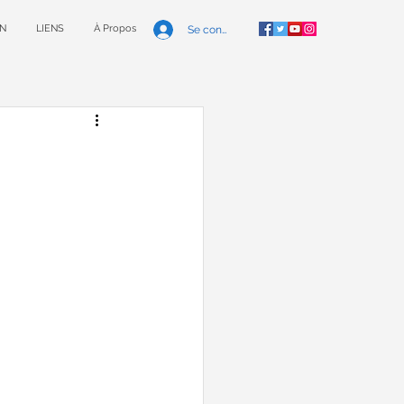
N
LIENS
À Propos
Se connecter