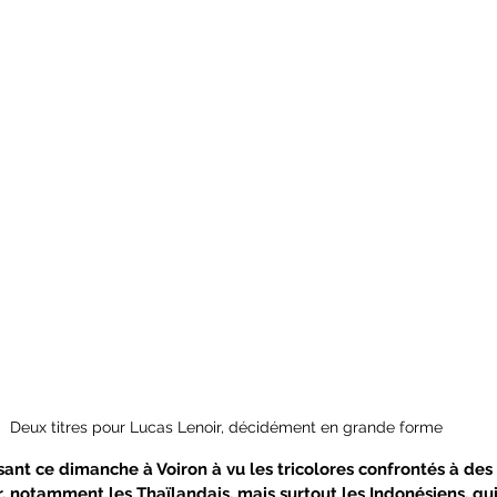
Deux titres pour Lucas Lenoir, décidément en grande forme
issant ce dimanche à Voiron à vu les tricolores confrontés à des
r, notamment les Thaïlandais, mais surtout les Indonésiens, qu