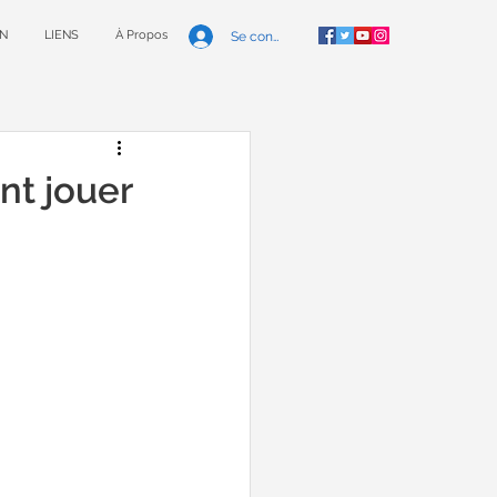
N
LIENS
À Propos
Se connecter
nt jouer