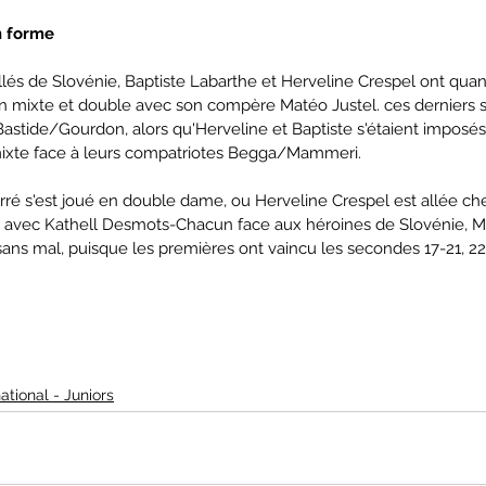
n forme
llés de Slovénie, Baptiste Labarthe et Herveline Crespel ont quan
n mixte et double avec son compère Matéo Justel. ces derniers s
stide/Gourdon, alors qu'Herveline et Baptiste s'étaient imposés
ixte face à leurs compatriotes Begga/Mammeri. 
erré s'est joué en double dame, ou Herveline Crespel est allée ch
 avec Kathell Desmots-Chacun face aux héroines de Slovénie, M
ans mal, puisque les premières ont vaincu les secondes 17-21, 22-
national - Juniors